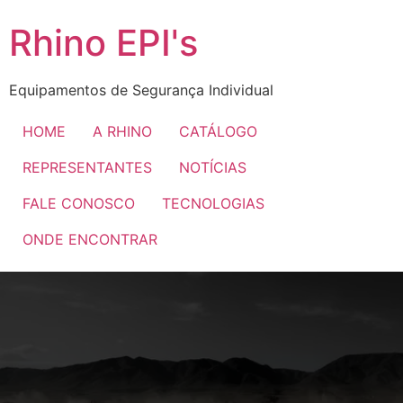
Rhino EPI's
Equipamentos de Segurança Individual
HOME
A RHINO
CATÁLOGO
REPRESENTANTES
NOTÍCIAS
FALE CONOSCO
TECNOLOGIAS
ONDE ENCONTRAR